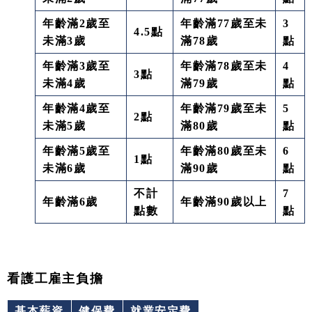
年齡滿2歲至
年齡滿77歲至未
3
4.5點
未滿3歲
滿78歲
點
年齡滿3歲至
年齡滿78歲至未
4
3點
未滿4歲
滿79歲
點
年齡滿4歲至
年齡滿79歲至未
5
2點
未滿5歲
滿80歲
點
年齡滿5歲至
年齡滿80歲至未
6
1點
未滿6歲
滿90歲
點
不計
7
年齡滿6歲
年齡滿90歲以上
點數
點
看護工雇主負擔
基本薪資
健保費
就業安定費