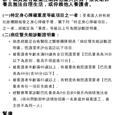
養且無法自理生活，或仰賴他人養護者。
(一)特定身心障礙重度等級項目之一者：
受看護人持有經
社政機關核發之身心障礙手冊，屬下列『特定身心障礙項目』
之一者，經鑑定為『重度』等級以上可免開診斷證明書。
(二)病症暨失能診斷證明書：
病患經鑑定合格醫院之醫療團隊開具『病症暨失能診斷證
明書』照護需求評估簽註以下項目:
被看護者年齡未滿80歲有全日照護需要【巴氏量表為30分
以下為原則，最高不得超過35分】。
被看護者年齡滿80歲以上，有嚴重依賴照護需要【巴氏量
表為60分(含60分)以下】。
被看護者年齡滿85歲以上，有輕度依賴照護需要者【巴氏
量表有任一項目失能者】。
經醫療專業診斷巴氏量表為0分且於6個月內病情無法改
善。(得向勞動部申請增加招募一名家庭外籍看護工，雇
主得不為同一人)
幫傭