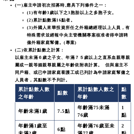
(一)雇主申請初次招募時,應具下列條件之一：
(1)有年齡3歲以下之3胞胎以上之多胞子女。
(2)累計點數滿16點者。
(3)外國人來華投資所任之外籍總經理以上人員，有
特殊需求並經報中央主管機關專案核准者得申請聘
僱外籍家庭幫傭。(專案)
(二)依累計點數之計算：
以雇主未滿６歲之子女、年滿７５歲以上之直系血親尊親
屬或一親等姻親尊親屬之年齡依附表計算。 但與雇主不
同戶籍、或已申請家庭看護工或已列計為申請家庭幫傭之
人員者，其點數不予列計。
累計點數人數
累計點數人數之
點
點數
之年齡
年齡
數
年齡滿75未滿
1
年齡未滿1歲
7.5點
76歲
點
年齡滿1歲至
年齡滿76歲至未
2
6點
未滿2歲
滿77歲
點