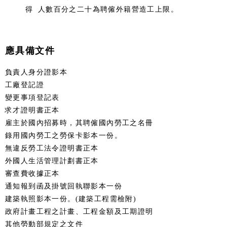
得 人數百分之二十為聘僱外籍營造工上限。
應具備文件
負責人身分證影本
工廠登記證
變更事項登記表
求才證明書正本
雇主於國內招募時，其聘僱國內勞工之名冊
錄用國內勞工之勞保卡影本一份。
無違反勞工法令證明書正本
外國人生活管理計劃書正本
審查費收據正本
通知報到函及掛號回執聯影本一份
建築執照影本一份。(建築工程需檢附)
政府計畫工程之計畫、工程金額及工期證明
其他勞動部規定之文件