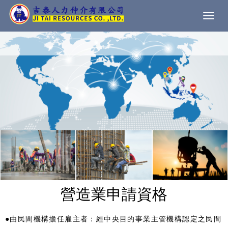
Togg
navi
營造業申請資格
●由民間機構擔任雇主者：經中央目的事業主管機構認定之民間